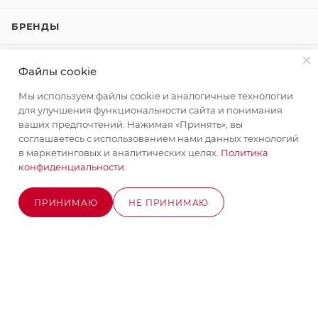
БРЕНДЫ
КОМПАНИЯ
Файлы cookie
Мы используем файлы cookie и аналогичные технологии
КАК КУПИТЬ
для улучшения функциональности сайта и понимания
ваших предпочтений. Нажимая «Принять», вы
КОНТАКТЫ
соглашаетесь с использованием нами данных технологий
в маркетинговых и аналитических целях.
Политика
конфиденциальности
.
+7 (495) 580-58-52
ЗАКАЗАТЬ ЗВОНОК
ПРИНИМАЮ
НЕ ПРИНИМАЮ
info@stroyx.ru
ОЖИДАЕТСЯ ПОСТУПЛЕНИЕ
г. Москва, Варшавское ш, вл. 248,
стр.2
Часы работы: пн - пт с 9:00 до 18:00