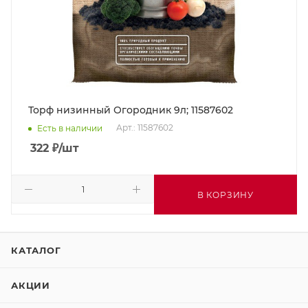
Торф низинный Огородник 9л; 11587602
Арт.: 11587602
Есть в наличии
322
₽
/шт
В КОРЗИНУ
КАТАЛОГ
АКЦИИ