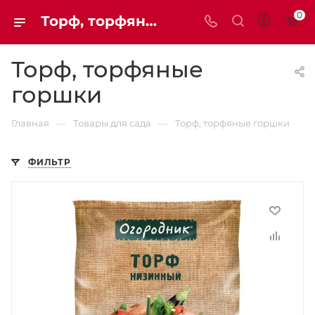
0
Торф, торфяные горшки | купить в Мaxim-stroy
Торф, торфяные
горшки
—
—
Главная
Товары для сада
Торф, торфяные горшки
ФИЛЬТР