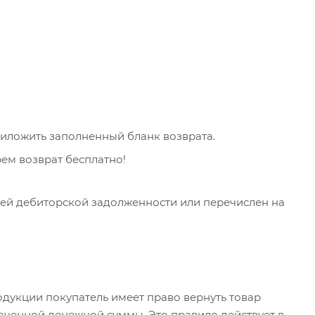
приложить заполненный бланк возврата.
ем возврат бесплатно!
щей дебиторской задолженности или перечислен на
дукции покупатель имеет право вернуть товар
аченной денежной суммы. Это правило действует в