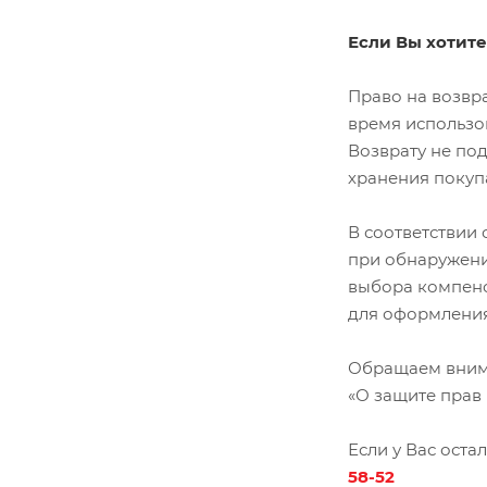
Если Вы хотите
Право на возвра
время использов
Возврату не по
хранения покуп
В соответствии 
при обнаружении
выбора компенс
для оформления
Обращаем внима
«О защите прав
Если у Вас оста
58-52