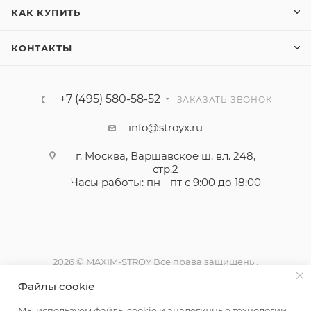
КАК КУПИТЬ
КОНТАКТЫ
+7 (495) 580-58-52
ЗАКАЗАТЬ ЗВОНОК
info@stroyx.ru
г. Москва, Варшавское ш, вл. 248,
стр.2
Часы работы: пн - пт с 9:00 до 18:00
2026 © MAXIM-STROY Все права защищены.
Информация и цены на сайте не являются публичной
Файлы cookie
офертой определяемой положениями Статьи 437
Гражданского кодекса Российской Федерации.
Мы используем файлы cookie и аналогичные технологии