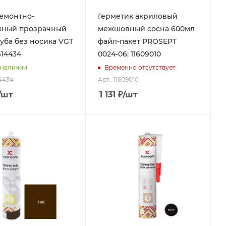
емонтно-
Герметик акриловый
жный прозрачный
межшовный сосна 600мл
туба без носика VGT
файл-пакет PROSEPT
1614434
0024-06; 11609010
 наличии
Временно отсутствует
14434
Арт.: 11609010
/шт
1 131
₽
/шт