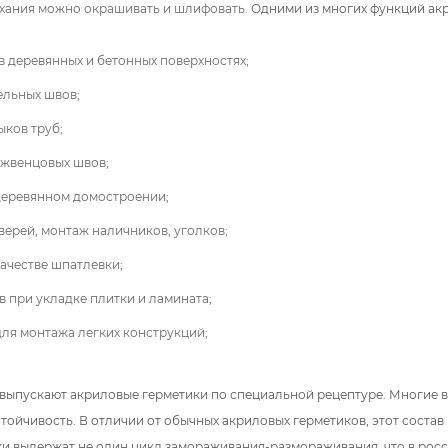
ыхания можно окрашивать и шлифовать.
Одними из многих функций
ак
в деревянных и бетонных поверхностях;
ельных швов;
ыков труб;
ежвенцовых швов;
деревянном домостроении;
верей, монтаж наличников, уголков
;
качестве шпатлевки
;
в при укладке плитки и ламината
;
 для монтажа легких конструкций;
выпускают акриловые герметики по специальной рецептуре. Многие в
тойчивость. В отличии от обычных акриловых герметиков, этот состав
и выдержат не один цикл замораживания-размораживания, что в рос