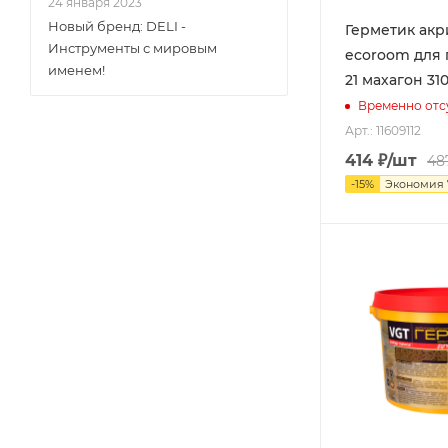
24 января 2023
Новый бренд: DELI -
Герметик ак
Инструменты с мировым
ecoroom для 
именем!
21 ма
Временно отс
Арт.: 11609112
414
₽
/шт
48
-
15
%
Экономия