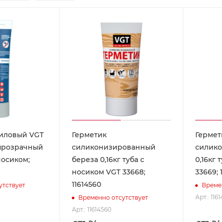
риловый VGT
Герметик
Гермет
прозрачный
силиконизированный
силико
 носиком;
береза 0,16кг туба с
0,16кг 
носиком VGT 33668;
33669; 
11614560
утствует
Време
Арт.: 1161
Временно отсутствует
Арт.: 11614560