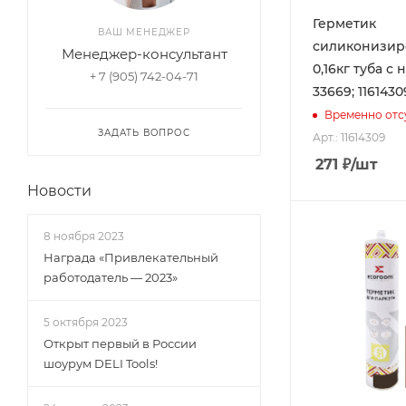
Герметик
ВАШ МЕНЕДЖЕР
силиконизир
Менеджер-консультант
0,16кг туба с
+ 7 (905) 742-04-71
33669; 1161430
Временно отс
ЗАДАТЬ ВОПРОС
Арт.: 11614309
271
₽
/шт
Новости
8 ноября 2023
Награда «Привлекательный
работодатель — 2023»
5 октября 2023
Открыт первый в России
шоурум DELI Tools!