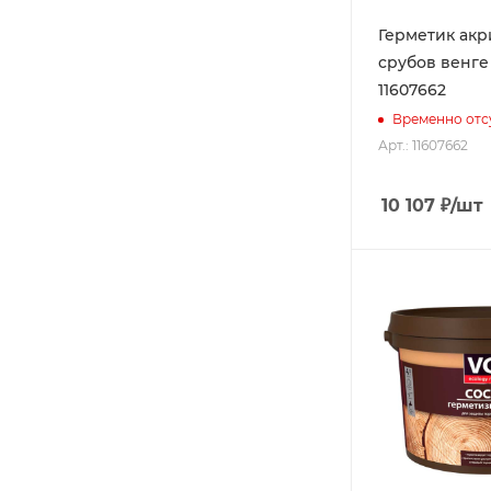
Герметик акри
срубов венге 
11607662
Временно отс
Арт.: 11607662
10 107
₽
/шт