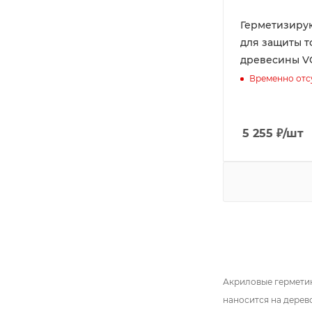
Герметизиру
для защиты 
древесины V
Временно отс
5 255
₽
/шт
Акриловые герметик
наносится на дерево