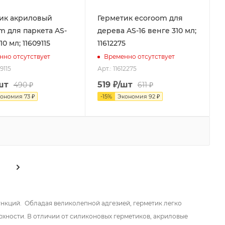
ик акриловый
Герметик ecoroom для
m для паркета AS-
дерева AS-16 венге 310 мл;
10 мл; 11609115
11612275
нно отсутствует
Временно отсутствует
9115
Арт.: 11612275
шт
519
₽
/шт
490
₽
611
₽
кономия
73
₽
-
15
%
Экономия
92
₽
кций. Обладая великолепной адгезией, герметик легко
ерхности. В отличии от силиконовых герметиков, акриловые