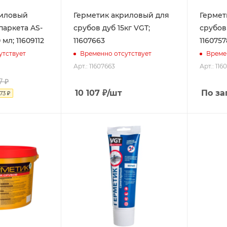
риловый
Герметик акриловый для
Гермети
паркета AS-
срубов дуб 15кг VGT;
срубов 
хагон 310 мл; 11609112
11607663
1160757
утствует
Временно отсутствует
Време
Арт.: 11607663
Арт.: 116
7
₽
10 107
₽
/шт
По за
73
₽