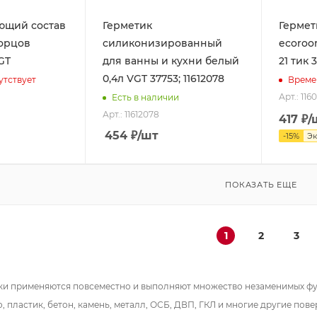
ющий состав
Герметик
Гермет
торцов
силиконизированный
ecoroo
GT
для ванны и кухни белый
21 тик 3
0,4л VGT 37753; 11612078
утствует
Време
Арт.: 1160
Есть в наличии
Арт.: 11612078
417
₽
/
454
₽
/шт
-
15
%
Э
ПОКАЗАТЬ ЕЩЕ
1
2
3
и применяются повсеместно и выполняют множество незаменимых фун
, пластик, бетон, камень, металл, ОСБ, ДВП, ГКЛ и многие другие пов