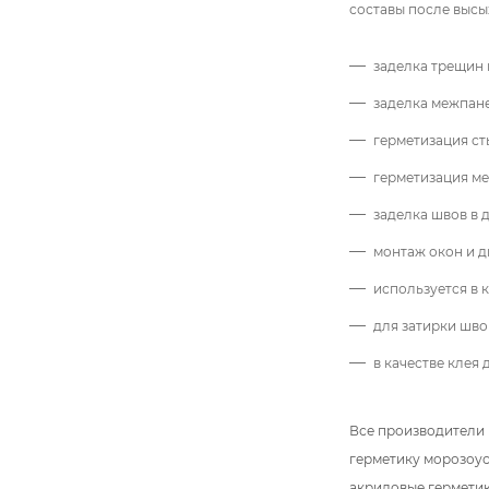
составы после выс
заделка трещин 
заделка межпан
герметизация ст
герметизация м
заделка швов в 
монтаж окон и д
используется в 
для затирки шво
в качестве клея
Все производители 
герметику морозоус
акриловые герметик