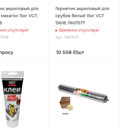
к акриловый для
Герметик акриловый для
махагон 15кг VGT;
срубов белый 15кг VGT
8
15618; 11607577
нно отсутствует
Временно отсутствует
07578
Арт.: 11607577
просу
10 508
₽
/шт