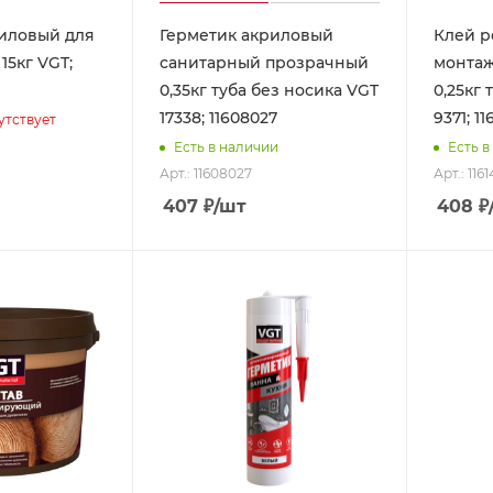
ловый для
Герметик акриловый
Клей р
15кг VGT;
санитарный прозрачный
монта
0,35кг туба без носика VGT
0,25кг 
17338; 11608027
9371; 1
утствует
Есть в наличии
Есть в
Арт.: 11608027
Арт.: 116
407
₽
/шт
408
₽