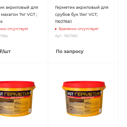
ик акриловый для
Герметик акриловый для
махагон 7кг VGT ;
срубов бук 15кг VGT;
64
11607661
нно отсутствует
Временно отсутствует
07664
Арт.: 11607661
₽
/шт
По запросу