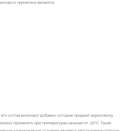
рилового
герметика являются:
 его состав включают добавки, которые придают акриловому
 можно применять при температурах начиная от -20°C. Такие
сийских климатических условиях является неоспоримым плюсом.