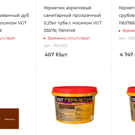
Герметик акриловый
Гермет
ованный дуб
санитарный прозрачный
срубов 
 носиком VGT
0,25кг туба с носиком VGT
116076
9
33676; 11614149
Време
Арт.: 116
утствует
Временно отсутствует
Арт.: 11614149
407
₽
/шт
4 747