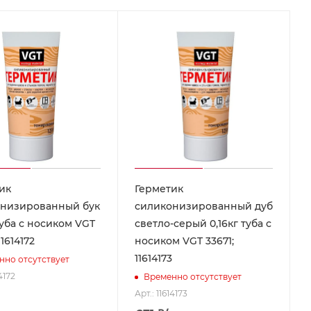
ик
Герметик
низированный бук
силиконизированный дуб
туба с носиком VGT
светло-серый 0,16кг туба с
11614172
носиком VGT 33671;
11614173
нно отсутствует
4172
Временно отсутствует
Арт.: 11614173