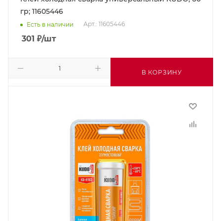
гр; 11605446
Арт.: 11605446
Есть в наличии
301
₽
/шт
В КОРЗИНУ