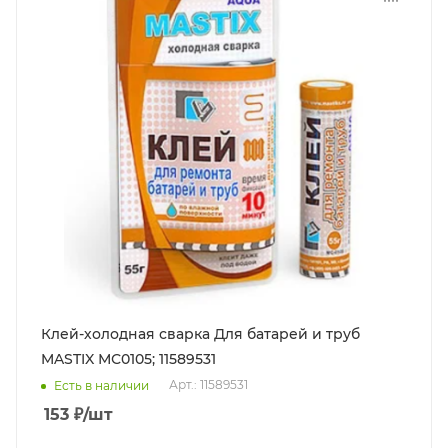
Клей-холодная сварка Для батарей и труб
MASTIX МС0105; 11589531
Арт.: 11589531
Есть в наличии
153
₽
/шт