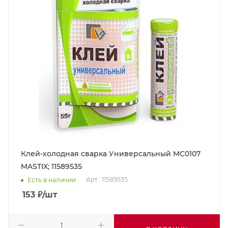
Клей-холодная сварка Универсальный МС0107
MASTIX; 11589535
Арт.: 11589535
Есть в наличии
153
₽
/шт