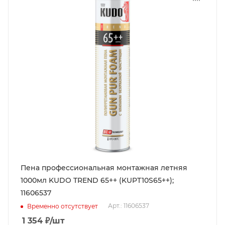
Пена профессиональная монтажная летняя
1000мл KUDO TREND 65++ (KUPT10S65++);
11606537
Арт.: 11606537
Временно отсутствует
1 354
₽
/шт