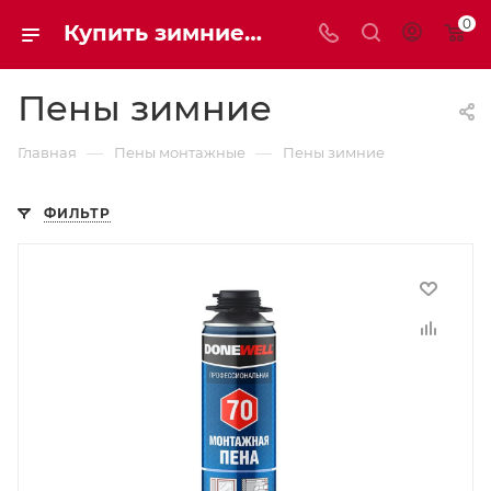
0
Купить зимние Монтажные пены | Мaxim-stroy
Пены зимние
—
—
Главная
Пены монтажные
Пены зимние
ФИЛЬТР