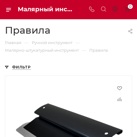
0
Малярный инструмент | Мaxim-stroy
Правила
—
—
Главная
Ручной инструмент
—
Малярно-штукатурный инструмент
Правила
ФИЛЬТР