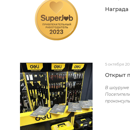
Награда
5 октября 20
Открыт п
В шоуруме 
Посетители
проконсуль