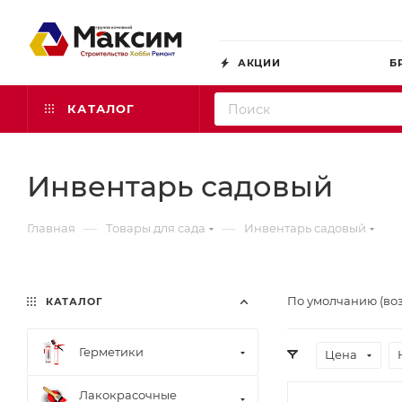
АКЦИИ
Б
КАТАЛОГ
Инвентарь садовый
—
—
Главная
Товары для сада
Инвентарь садовый
По умолчанию (во
КАТАЛОГ
Герметики
Цена
Лакокрасочные