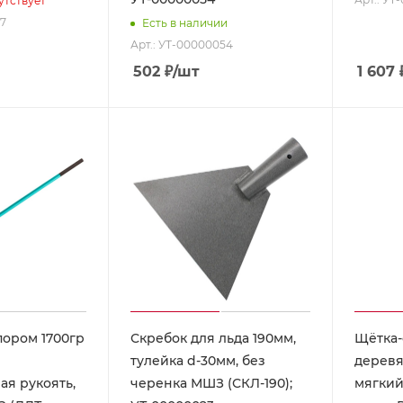
утствует
17
Есть в наличии
Арт.: УТ-00000054
502
₽
/шт
1 607
пором 1700гр
Скребок для льда 190мм,
Щётка-
тулейка d-30мм, без
деревя
я рукоять,
черенка МШЗ (СКЛ-190);
мягкий