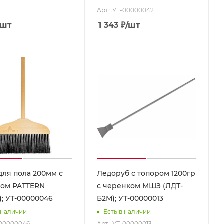
Арт.: УТ-00000042
/шт
1 343
₽
/шт
для пола 200мм с
Ледоруб с топором 1200гр
ом PATTERN
с черенком МШЗ (ЛДТ-
); УТ-00000046
Б2М); УТ-00000013
 наличии
Есть в наличии
-00000046
Арт.: УТ-00000013