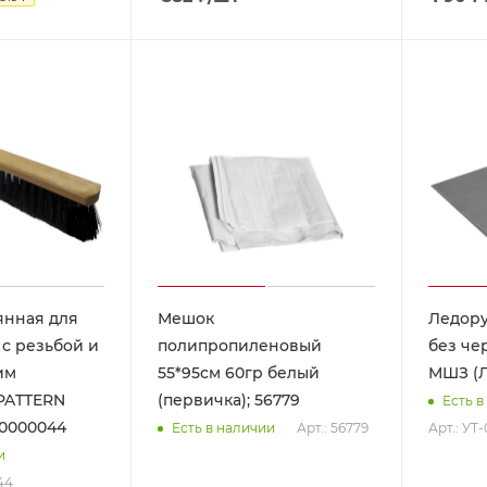
янная для
Мешок
Ледору
с резьбой и
полипропиленовый
без че
им
55*95см 60гр белый
МШЗ (Л
PATTERN
(первичка); 56779
Есть в
00000044
Арт.: 56779
Арт.: УТ
Есть в наличии
и
44