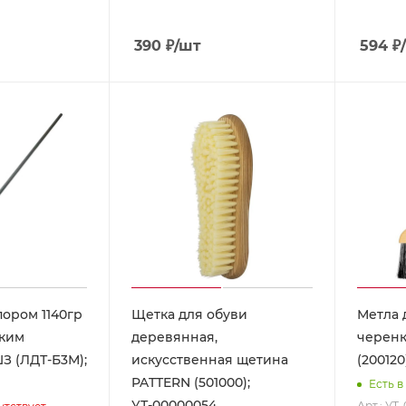
390
₽
/шт
594
₽
пором 1140гр
Щетка для обуви
Метла 
ским
деревянная,
черенк
З (ЛДТ-Б3М);
искусственная щетина
(200120
PATTERN (501000);
Есть в
УТ-00000054
Арт.: УТ