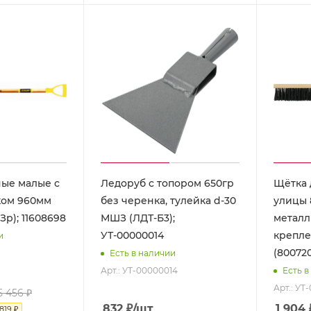
ные малые с
Ледоруб с топором 650гр
Щётка 
ком 960мм
без черенка, тулейка d-30
улицы 
ВКМЧЗр); 11608698
МШЗ (ЛДТ-Б3);
металл
УТ-00000014
крепле
и
(800720
Есть в наличии
Арт.: УТ-00000014
Есть в
Арт.: УТ
5 456
₽
832
₽
/шт
1 904
819
₽