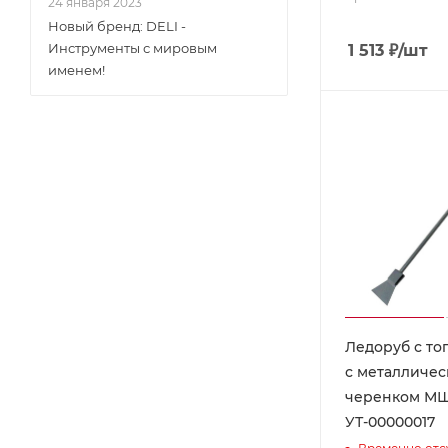
24 января 2023
Новый бренд: DELI -
Инструменты с мировым
1 513
₽
/шт
именем!
Ледоруб с то
с металличе
черенком МШ
УТ-00000017