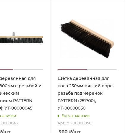
деревянная для
Щётка деревянная для
800мм с резьбой и
пола 250мм мягкий ворс,
ическим
резьба под черенок
нием PATTERN
PATTERN (251700);
); УТ-00000045
УТ-00000050
 наличии
Есть в наличии
-00000045
Арт.: УТ-00000050
₽
/шт
560
₽
/шт