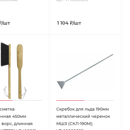
₽
/шт
1 104
₽
/шт
сметка
Скребок для льда 190мм
нная 450мм
металлический черенок
 ворс, длинная
МШЗ (СКЛ-190М);