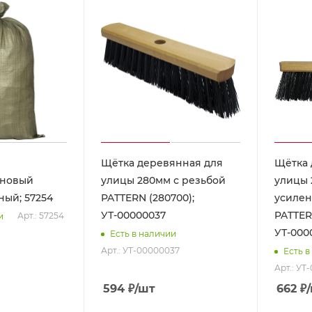
Щётка деревянная для
Щётка 
еновый
улицы 280мм с резьбой
улицы 
, зеленый; 57254
PATTERN (280700);
усиле
УТ-00000037
PATTERN
Арт.: 57254
и
УТ-000
Есть в наличии
Арт.: УТ-00000037
Есть в
Арт.: УТ
594
₽
/шт
662
₽