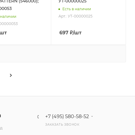
PATTERN (546000);
УТ-00000025
00053
Есть в наличии
Арт.: УТ-00000025
 наличии
-00000053
/шт
697
₽
/шт
Ы
+7 (495) 580-58-52
ЗАКАЗАТЬ ЗВОНОК
ад