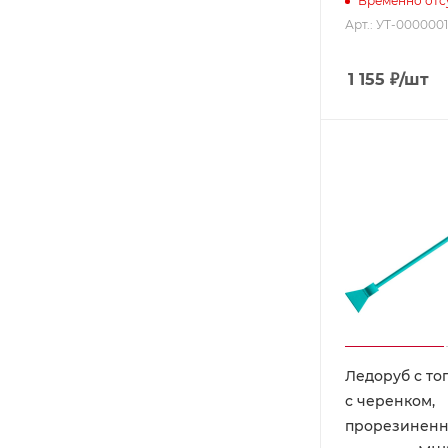
Временно отс
Арт.: УТ-000000
1 155
₽
/шт
Ледоруб с то
с черенком,
прорезиненна