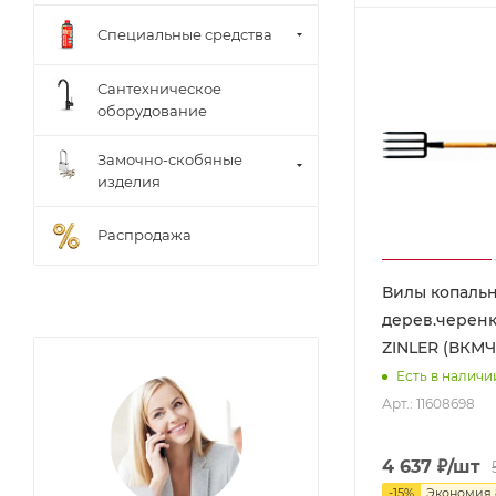
Специальные средства
Сантехническое
оборудование
Замочно-скобяные
изделия
Распродажа
Вилы копаль
дерев.черен
ZINLER (
Есть в наличи
Арт.: 11608698
4 637
₽
/шт
-
15
%
Экономия