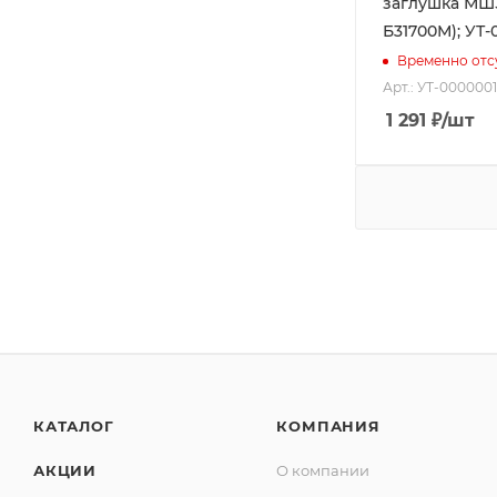
заглушка МШЗ
Б31700М); УТ-
Временно отс
Арт.: УТ-000000
1 291
₽
/шт
КАТАЛОГ
КОМПАНИЯ
АКЦИИ
О компании