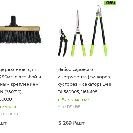
деревянная для
Набор садового
280мм с резьбой и
инструмента (сучкорез,
нным креплением
кусторез + секатор) Deli
 (280710);
DL580003; 11614195
00038
Есть в наличии
Арт.: 11614195
 наличии
-00000038
/шт
5 269
₽
/шт