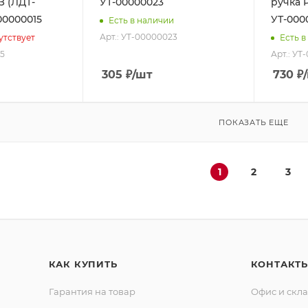
 (ЛДТ-
УТ-00000023
ручка 
00000015
УТ-000
Есть в наличии
Арт.: УТ-00000023
утствует
Есть в
15
Арт.: УТ
305
₽
/шт
730
₽
ПОКАЗАТЬ ЕЩЕ
1
2
3
КАК КУПИТЬ
КОНТАКТ
Гарантия на товар
Офис и скл