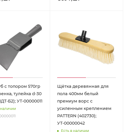
б с топором 570гр
Щётка деревянная для
ренка, тулейка d-30
пола 400мм белый
ДТ-Б2); УТ-00000011
премиум ворс с
усиленным креплением
 наличии
PATTERN (402730);
-00000011
УТ-00000042
Есть в наличии