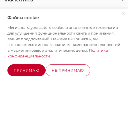
КОНТАКТЫ
Файлы cookie
Мы используем файлы cookie и аналогичные технологии
для улучшения функциональности сайта и понимания
+7 (495) 580-58-52
ЗАКАЗАТЬ ЗВОНОК
ваших предпочтений. Нажимая «Принять», вы
соглашаетесь с использованием нами данных технологий
info@stroyx.ru
в маркетинговых и аналитических целях.
Политика
конфиденциальности
.
г. Москва, Варшавское ш, вл. 248,
стр.2
Часы работы: пн - пт с 9:00 до 18:00
ПРИНИМАЮ
НЕ ПРИНИМАЮ
В КОРЗИНУ
2026 © MAXIM-STROY Все права защищены.
Информация и цены на сайте не являются публичной
офертой определяемой положениями Статьи 437
Гражданского кодекса Российской Федерации.
Политика конфиденциальности