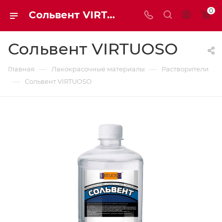
0
Сольвент VIRTUOSO | Мaxim-stroy
Сольвент VIRTUOSO
—
—
Главная
Лакокрасочные материалы
Растворители
—
Сольвент VIRTUOSO