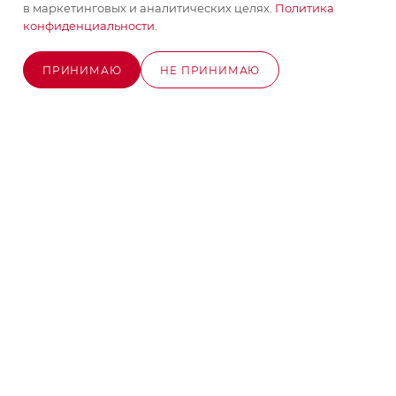
+7 (495) 580-58-52
ЗАКАЗАТЬ ЗВОНОК
в маркетинговых и аналитических целях.
Политика
конфиденциальности
.
info@stroyx.ru
ПРИНИМАЮ
НЕ ПРИНИМАЮ
г. Москва, Варшавское ш, вл. 248,
В КОРЗИНУ
стр.2
Часы работы: пн - пт с 9:00 до 18:00
2026 © MAXIM-STROY Все права защищены.
Информация и цены на сайте не являются публичной
офертой определяемой положениями Статьи 437
Гражданского кодекса Российской Федерации.
Политика конфиденциальности
Разработка сайта на Битрикс