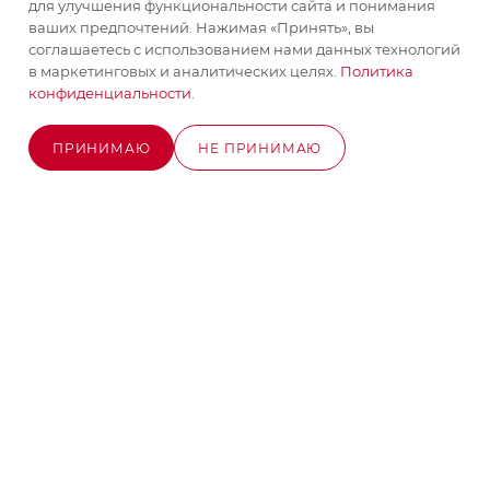
для улучшения функциональности сайта и понимания
ваших предпочтений. Нажимая «Принять», вы
соглашаетесь с использованием нами данных технологий
+7 (495) 580-58-52
в маркетинговых и аналитических целях.
Политика
ЗАКАЗАТЬ ЗВОНОК
конфиденциальности
.
info@stroyx.ru
ПРИНИМАЮ
НЕ ПРИНИМАЮ
г. Москва, Варшавское ш, вл. 248,
В КОРЗИНУ
стр.2
Часы работы: пн - пт с 9:00 до 18:00
2026 © MAXIM-STROY Все права защищены.
Информация и цены на сайте не являются публичной
офертой определяемой положениями Статьи 437
Гражданского кодекса Российской Федерации.
Политика конфиденциальности