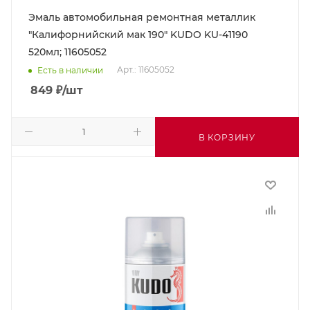
Эмаль автомобильная ремонтная металлик
"Калифорнийский мак 190" KUDO KU-41190
520мл; 11605052
Арт.: 11605052
Есть в наличии
849
₽
/шт
В КОРЗИНУ