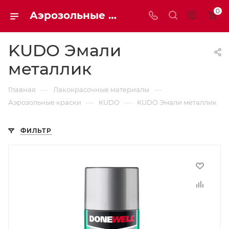
0
Аэрозольные краски | MAXIM-STROY | Москва
KUDO Эмали
металлик
—
—
Главная
Лакокрасочные материалы
—
—
Аэрозольные краски
KUDO
KUDO Эмали металлик
ФИЛЬТР