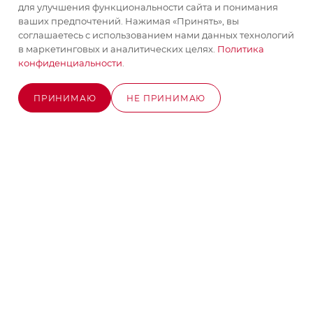
для улучшения функциональности сайта и понимания
ваших предпочтений. Нажимая «Принять», вы
соглашаетесь с использованием нами данных технологий
+7 (495) 580-58-52
в маркетинговых и аналитических целях.
Политика
ЗАКАЗАТЬ ЗВОНОК
конфиденциальности
.
info@stroyx.ru
ПРИНИМАЮ
НЕ ПРИНИМАЮ
г. Москва, Варшавское ш, вл. 248,
ОЖИДАЕТСЯ ПОСТУПЛЕНИЕ
стр.2
Часы работы: пн - пт с 9:00 до 18:00
2026 © MAXIM-STROY Все права защищены.
Информация и цены на сайте не являются публичной
офертой определяемой положениями Статьи 437
Гражданского кодекса Российской Федерации.
Политика конфиденциальности