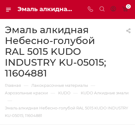
0
Эмаль алкидная Небесно-голубой RAL 5015 KUDO INDUSTRY KU-05015; 11604881 | Мaxim-stroy
Эмаль алкидная
Небесно-голубой
RAL 5015 KUDO
INDUSTRY KU-05015;
11604881
—
—
Главная
Лакокрасочные материалы
—
—
Аэрозольные краски
KUDO
KUDO Алкидные эмали
—
Эмаль алкидная Небесно-голубой RAL 5015 KUDO INDUSTRY
KU-05015; 11604881