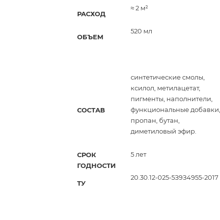
≈ 2 м²
РАСХОД
520 мл
ОБЪЕМ
синтетические смолы,
ксилол, метилацетат,
пигменты, наполнители,
функциональные добавки
СОСТАВ
пропан, бутан,
диметиловый эфир.
5 лет
СРОК
ГОДНОСТИ
20.30.12-025-5З9З4955-2017
ТУ