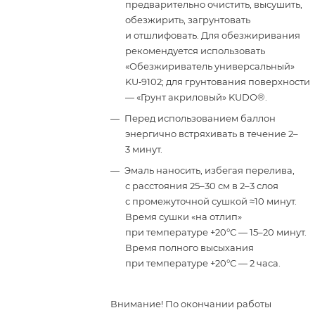
предварительно очистить, высушить,
обезжирить, загрунтовать
и отшлифовать. Для обезжиривания
рекомендуется использовать
«Обезжириватель универсальный»
KU‑9102; для грунтования поверхности
— «Грунт акриловый» KUDO®.
Перед использованием баллон
энергично встряхивать в течение 2–
3 минут.
Эмаль наносить, избегая перелива,
с расстояния 25–30 см в 2–3 слоя
с промежуточной сушкой ≈10 минут.
Время сушки «на отлип»
при температуре +20°С — 15–20 минут.
Время полного высыхания
при температуре +20°С — 2 часа.
Внимание! По окончании работы