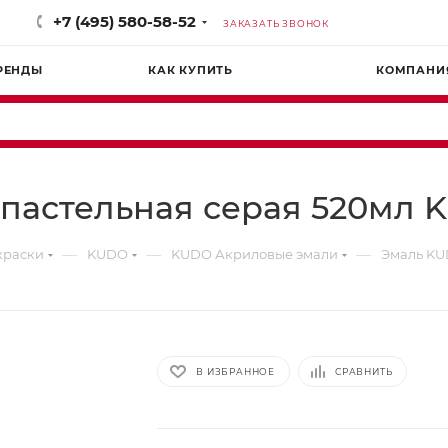
+7 (495) 580-58-52
ЗАКАЗАТЬ ЗВОНОК
РЕНДЫ
КАК КУПИТЬ
КОМПАНИ
астельная серая 520мл KU
—
—
—
краски
KUDO
KUDO Акриловые эмали
Эмаль KUD
В ИЗБРАННОЕ
СРАВНИТЬ