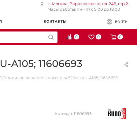
г. Москва, Варшавское ш, вл. 248, стр.2
Часы работы: пн - пт с 9:00 до 18:00
Я
КОНТАКТЫ
ВОЙТИ
0
0
0
-А105; 11606693
O акриловая пастельная серая 520мл KU-А105; 11606693
Артикул:
11606693