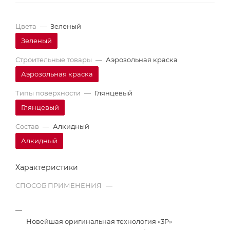
Цвета
—
Зеленый
Зеленый
Строительные товары
—
Аэрозольная краска
Аэрозольная краска
Типы поверхности
—
Глянцевый
Глянцевый
Состав
—
Алкидный
Алкидный
Характеристики
СПОСОБ ПРИМЕНЕНИЯ
—
Новейшая оригинальная технология «3P»