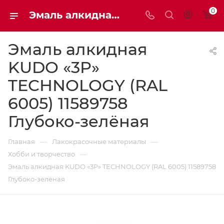
0
Эмаль алкидная KUDO «3P» TECHNOLOGY (RAL 6005) 11589758 Глубоко-зелёная | Мaxim-stroy
Эмаль алкидная
KUDO «3P»
TECHNOLOGY (RAL
6005) 11589758
Глубоко-зелёная
—
—
Главная
Лакокрасочные материалы
—
Хобби и творчество
Эмаль алкидная KUDO «3P» TECHNOLOGY (RAL 6005) 11589758
Глубоко-зелёная