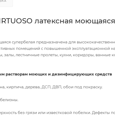
ВКА
VIRTUOSO латексная моющаяс
щаяся супербелая предназначена для высококачествен
ативных помещений с повышенной эксплуатационной на
 залы, лестничные пролеты, кухни, коридоры, ванные к
ным растворам моющих и дезинфицирующих средств
на, кирпича, дерева, ДСП, ДВП, обои под покраску.
белизны.
рхность без грязи или известковой побелки. Дефекты 