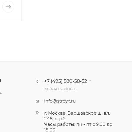
от
478 ₽
527
₽
/шт
Ы
+7 (495) 580-58-52
ЗАКАЗАТЬ ЗВОНОК
ад
info@stroyx.ru
г. Москва, Варшавское ш, вл.
248, стр.2
Часы работы: пн - пт с 9:00 до
18:00