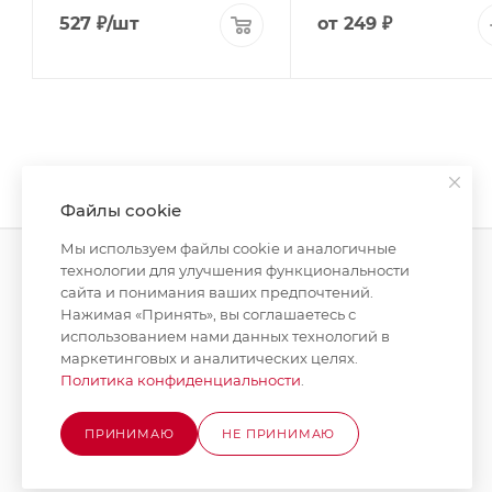
527
₽
/шт
от
249 ₽
Файлы cookie
Мы используем файлы cookie и аналогичные
технологии для улучшения функциональности
сайта и понимания ваших предпочтений.
КАТАЛОГ
КОМПАНИЯ
Нажимая «Принять», вы соглашаетесь с
использованием нами данных технологий в
АКЦИИ
О компании
маркетинговых и аналитических целях.
Новости
Политика конфиденциальности
.
БРЕНДЫ
Стать поставщиком
ПРИНИМАЮ
НЕ ПРИНИМАЮ
Юридическим лицам
Вакансии