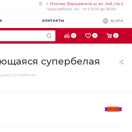
г. Москва, Варшавское ш, вл. 248, стр.2
Часы работы: пн - пт с 9:00 до 18:00
Я
КОНТАКТЫ
ВОЙТИ
0
0
0
оющаяся супербелая
ющаяся супербелая