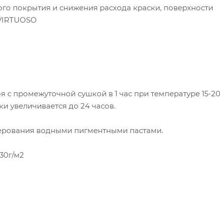
го покрытия и снижения расхода краски, поверхности
 VIRTUOSO
я с промежуточной сушкой в 1 час при температуре 15-2
ки увеличивается до 24 часов.
лерования водными пигментными пастами.
30г/м2