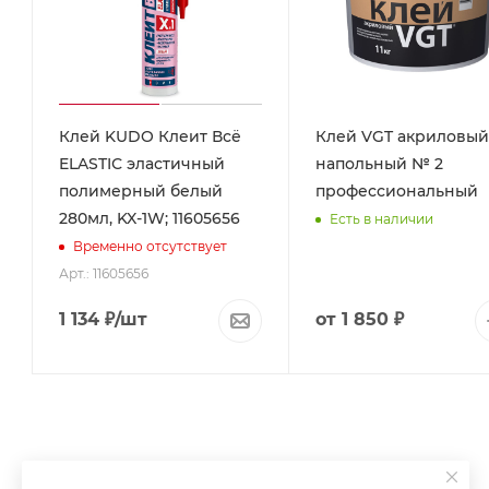
Клей KUDO Клеит Всё
Клей VGT акриловый
ELASTIС эластичный
напольный № 2
полимерный белый
профессиональный
280мл, KX-1W; 11605656
Есть в наличии
Временно отсутствует
Арт.: 11605656
1 134
₽
/шт
от
1 850 ₽