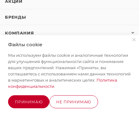
АКЦИИ
БРЕНДЫ
КОМПАНИЯ
Файлы cookie
КАК КУПИТЬ
Мы используем файлы cookie и аналогичные технологии
для улучшения функциональности сайта и понимания
КОНТАКТЫ
ваших предпочтений. Нажимая «Принять», вы
соглашаетесь с использованием нами данных технологий
в маркетинговых и аналитических целях.
Политика
конфиденциальности
.
+7 (495) 580-58-52
ЗАКАЗАТЬ ЗВОНОК
info@stroyx.ru
ПРИНИМАЮ
НЕ ПРИНИМАЮ
В КОРЗИНУ
г. Москва, Варшавское ш, вл. 248,
стр.2
Часы работы: пн - пт с 9:00 до 18:00