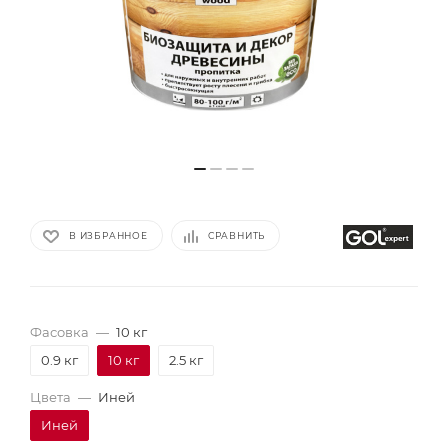
В ИЗБРАННОЕ
СРАВНИТЬ
Фасовка
—
10 кг
0.9 кг
10 кг
2.5 кг
Цвета
—
Иней
Иней