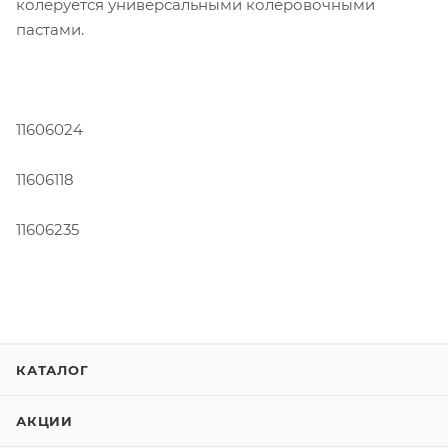
колеруется универсальными колеровочными
пастами.
11606024
11606118
11606235
КАТАЛОГ
АКЦИИ