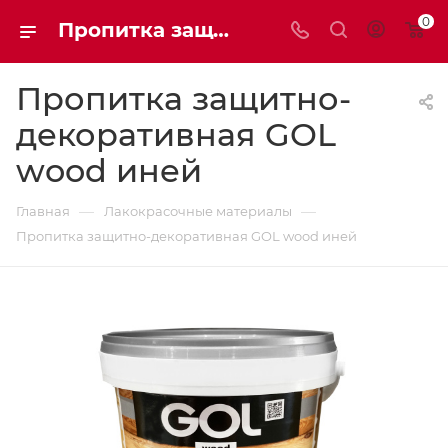
0
Пропитка защитно-декоративная GOL wood иней | Мaxim-stroy
Пропитка защитно-
декоративная GOL
wood иней
—
—
Главная
Лакокрасочные материалы
Пропитка защитно-декоративная GOL wood иней