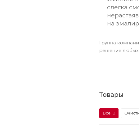
слегка см
нерастаяв
на эмалир
Группа компани
решение любых 
Товары
Все
2
Очисти