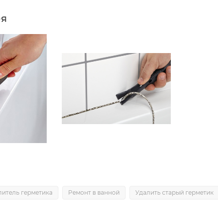
ея
литель герметика
Ремонт в ванной
Удалить старый герметик