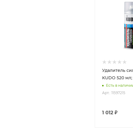
Удалитель си
KUDO 520 мл; 
Есть в наличи
Арт.: 11597215
1 012
₽