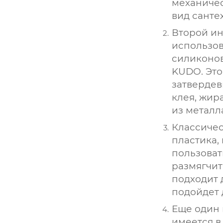
механичес
вид санте
Второй ин
использов
силиконов
KUDO. Это
затвердев
клея, жир
из металл
Классичес
пластика,
пользоват
размягчит
подходит 
подойдет 
Еще один 
имеется в