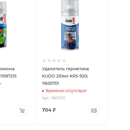
ликона
Удалитель герметика
11597215
KUDO 210мл KRS-920;
11605701
и
Временно отсутствует
Арт.: 11605701
704
₽