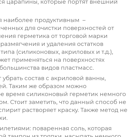
ся царапины, которые портят внешний
я наиболее продуктивным –
ченных для очистки поверхностей от
ления герметика от торговой марки
размягчения и удаления остатков
па (силиконовых, акриловых и т.д.),
Может применяться на поверхностях
я большинства видов пластмасс.
убрать состав с акриловой ванны,
тей. Таким же образом можно
ое время силиконовый герметик немного
м. Стоит заметить, что данный способ не
спирит растворяет краску. Также метод не
хи.
илетиями: поваренная соль, которая
й тампон из тряпки, насыпать немного