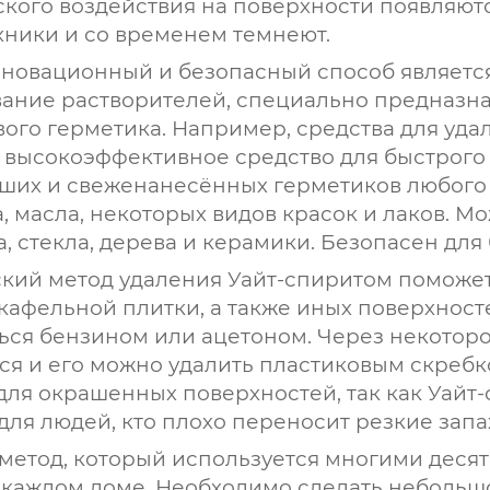
кого воздействия на поверхности появляют
хники и со временем темнеют.
новационный и безопасный способ являетс
ание растворителей, специально предназна
ого герметика. Например, средства для уда
 высокоэффективное средство для быстрого 
ших и свеженанесённых герметиков любого ти
а, масла, некоторых видов красок и лаков. 
а, стекла, дерева и керамики. Безопасен дл
кий метод удаления Уайт-спиритом поможет 
 кафельной плитки, а также иных поверхнос
ься бензином или ацетоном. Через некотор
ся и его можно удалить пластиковым скребко
для окрашенных поверхностей, так как Уайт-
для людей, кто плохо переносит резкие запа
метод, который используется многими десят
 каждом доме. Необходимо сделать небольшо