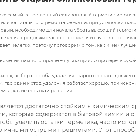
же самый качественный силиконовый герметик истончае
 или капитального ремонта ремонта, при установки ново
овый, необходимо для начала убрать высохший герметик
течение продолжительного времени и глубоко проникает 
вает нелегко, поэтому поговорим о том, как и чем лучш
герметик намного проще – нужно просто протереть сухой
высох, выбор способа удаления старого состава должен
ам, где один метод удаления работает хорошо, применен
мся, какие есть пути решения:
вляется достаточно стойким к химическим ср
и, которые содержатся в бытовой химии и с 
чтобы удалить остатки герметика, часто исп
зличными острыми предметами. Этот способ и