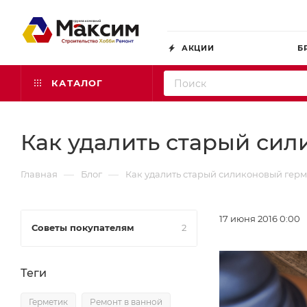
АКЦИИ
Б
КАТАЛОГ
Как удалить старый си
—
—
Главная
Блог
Как удалить старый силиконовый гер
17 июня 2016 0:00
Советы покупателям
2
Теги
Герметик
Ремонт в ванной