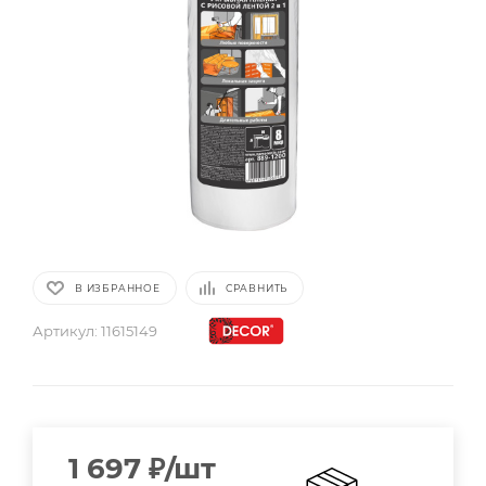
В ИЗБРАННОЕ
СРАВНИТЬ
Артикул:
11615149
1 697
₽
/шт