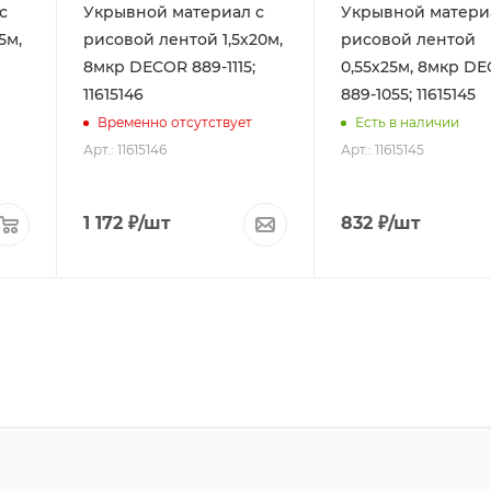
с
Укрывной материал с
Укрывной матери
5м,
рисовой лентой 1,5х20м,
рисовой лентой
8мкр DЕCOR 889-1115;
0,55х25м, 8мкр D
11615146
889-1055; 11615145
Временно отсутствует
Есть в наличии
Арт.: 11615146
Арт.: 11615145
1 172
₽
/шт
832
₽
/шт