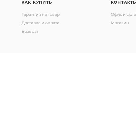
КАК КУПИТЬ
КОНТАКТ
Гарантия на товар
Офис и скл
Доставка и оплата
Магазин
Возврат
ой определяемой положениями Статьи 437 Гражданского кодекс