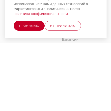
КАТАЛОГ
КОМПАНИЯ
использованием нами данных технологий в
маркетинговых и аналитических целях.
АКЦИИ
О компании
Политика конфиденциальности
.
Новости
БРЕНДЫ
Стать поставщиком
ПРИНИМАЮ
НЕ ПРИНИМАЮ
Юридическим лицам
Вакансии
Партнеры
Документы
Наше производство
Блог
2026 © MAXIM-STROY Все права защищены.
Информация и цены на сайте не являются публичной оферт