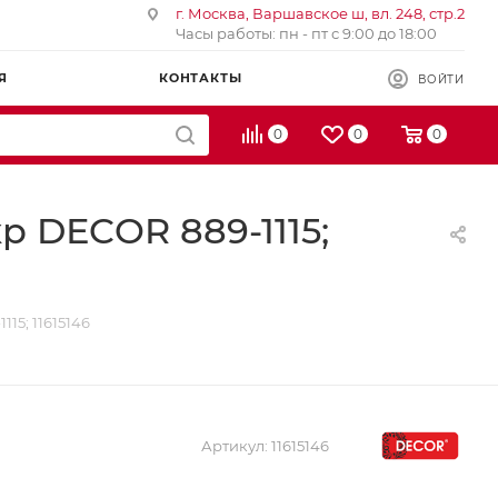
г. Москва, Варшавское ш, вл. 248, стр.2
Часы работы: пн - пт с 9:00 до 18:00
Я
КОНТАКТЫ
ВОЙТИ
0
0
0
р DЕCOR 889-1115;
15; 11615146
Артикул:
11615146