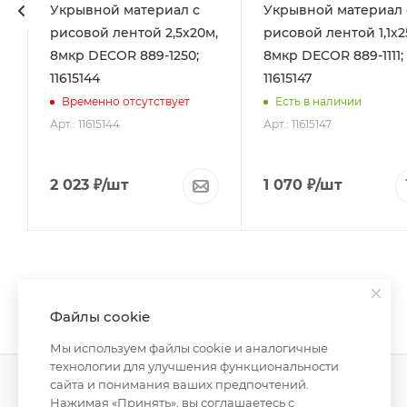
Укрывной материал с
Укрывной материал 
рисовой лентой 2,5х20м,
рисовой лентой 1,1х2
8мкр DЕCOR 889-1250;
8мкр DЕCOR 889-1111;
11615144
11615147
Временно отсутствует
Есть в наличии
Арт.: 11615144
Арт.: 11615147
2 023
₽
/шт
1 070
₽
/шт
Файлы cookie
Мы используем файлы cookie и аналогичные
технологии для улучшения функциональности
сайта и понимания ваших предпочтений.
Нажимая «Принять», вы соглашаетесь с