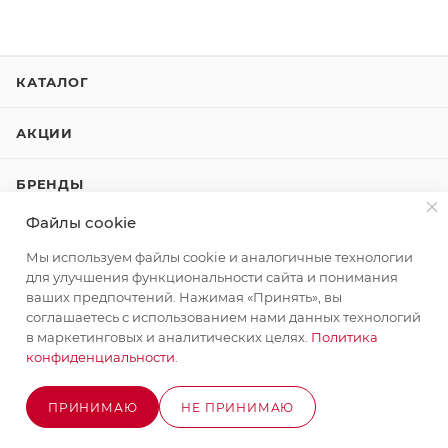
КАТАЛОГ
АКЦИИ
БРЕНДЫ
Файлы cookie
КОМПАНИЯ
Мы используем файлы cookie и аналогичные технологии
для улучшения функциональности сайта и понимания
КАК КУПИТЬ
ваших предпочтений. Нажимая «Принять», вы
соглашаетесь с использованием нами данных технологий
в маркетинговых и аналитических целях.
Политика
КОНТАКТЫ
конфиденциальности
.
ПРИНИМАЮ
НЕ ПРИНИМАЮ
+7 (495) 580-58-52
ЗАКАЗАТЬ ЗВОНОК
ОЖИДАЕТСЯ ПОСТУПЛЕНИЕ