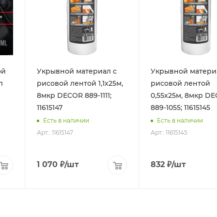
ой
Укрывной материал с
Укрывной матери
л
рисовой лентой 1,1х25м,
рисовой лентой
8мкр DЕCOR 889-1111;
0,55х25м, 8мкр D
11615147
889-1055; 11615145
Есть в наличии
Есть в наличии
Арт.: 11615147
Арт.: 11615145
1 070
₽
/шт
832
₽
/шт