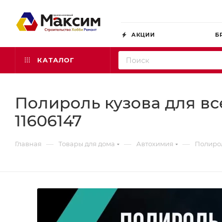
АКЦИИ
Б
КАТАЛОГ
Полироль кузова для вс
11606147
—
—
—
Главная
Товары для дома
Автохимия
Полирол