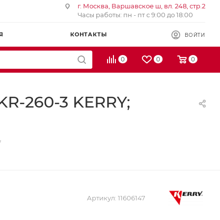
г. Москва, Варшавское ш, вл. 248, стр.2
Часы работы: пн - пт с 9:00 до 18:00
Я
КОНТАКТЫ
ВОЙТИ
0
0
0
KR-260-3 KERRY;
7
Артикул:
11606147