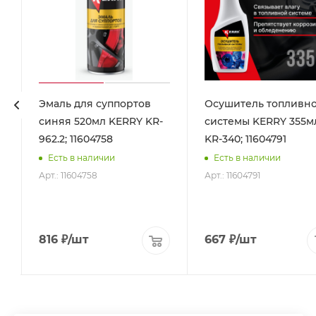
Эмаль для суппортов
Осушитель топливн
синяя 520мл KERRY KR-
системы KERRY 355м
962.2; 11604758
KR-340; 11604791
Есть в наличии
Есть в наличии
Арт.: 11604758
Арт.: 11604791
816
₽
/шт
667
₽
/шт