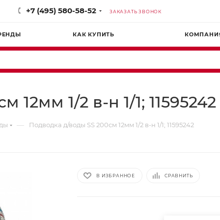
+7 (495) 580-58-52
ЗАКАЗАТЬ ЗВОНОК
РЕНДЫ
КАК КУПИТЬ
КОМПАНИ
 12мм 1/2 в-н 1/1; 11595242
—
оды
Подводка д/воды SS 200см 12мм 1/2 в-н 1/1; 11595242
В ИЗБРАННОЕ
СРАВНИТЬ