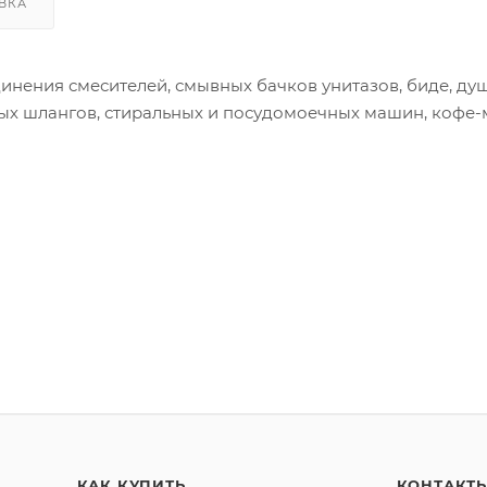
ВКА
динения смесителей, смывных бачков унитазов, биде, ду
вых шлангов, стиральных и посудомоечных машин, кофе
КАК КУПИТЬ
КОНТАКТ