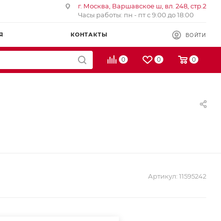
г. Москва, Варшавское ш, вл. 248, стр.2
Часы работы: пн - пт с 9:00 до 18:00
Я
КОНТАКТЫ
ВОЙТИ
0
0
0
Артикул:
11595242