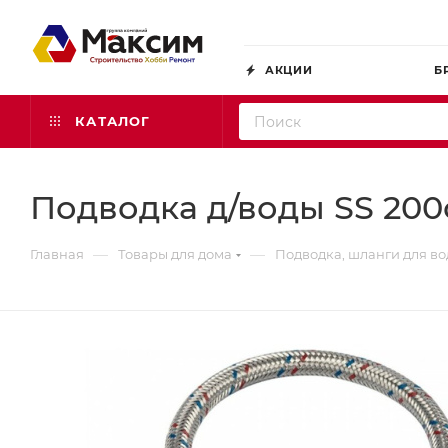
АКЦИИ
Б
КАТАЛОГ
Подводка д/воды SS 200см
—
—
Главная
Товары для дома
Подводка, шланги для в