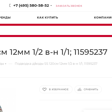
+7 (495) 580-58-52
ЗАКАЗАТЬ ЗВОНОК
РЕНДЫ
КАК КУПИТЬ
КОМПАНИ
12мм 1/2 в-н 1/1; 11595237
—
оды
Подводка д/воды SS 120см 12мм 1/2 в-н 1/1; 11595237
В ИЗБРАННОЕ
СРАВНИТЬ