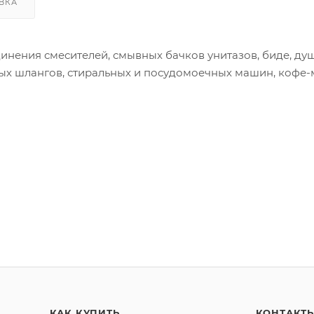
ВКА
динения смесителей, смывных бачков унитазов, биде, ду
вых шлангов, стиральных и посудомоечных машин, кофе
КАК КУПИТЬ
КОНТАКТ