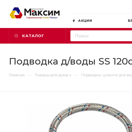
АКЦИИ
Б
КАТАЛОГ
Подводка д/воды SS 120см 
—
—
Главная
Товары для дома
Подводка, шланги для в