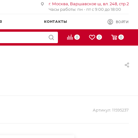
г. Москва, Варшавское ш, вл. 248, стр.2
Часы работы: пн - пт с 9:00 до 18:00
Я
КОНТАКТЫ
ВОЙТИ
0
0
0
Артикул:
11595237