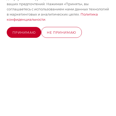
ваших предпочтений. Нажимая «Принять», вы
соглашаетесь с использованием нами данных технологий
+7 (495) 580-58-52
ЗАКАЗАТЬ ЗВОНОК
в маркетинговых и аналитических целях.
Политика
конфиденциальности
.
info@stroyx.ru
ПРИНИМАЮ
НЕ ПРИНИМАЮ
г. Москва, Варшавское ш, вл. 248,
ОЖИДАЕТСЯ ПОСТУПЛЕНИЕ
стр.2
Часы работы: пн - пт с 9:00 до 18:00
2026 © MAXIM-STROY Все права защищены.
Информация и цены на сайте не являются публичной
офертой определяемой положениями Статьи 437
Гражданского кодекса Российской Федерации.
Политика конфиденциальности