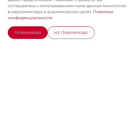
соглашаетесь с использованием нами данных технологий
+7 (495) 580-58-52
ЗАКАЗАТЬ ЗВОНОК
в маркетинговых и аналитических целях.
Политика
конфиденциальности
.
info@stroyx.ru
ПРИНИМАЮ
НЕ ПРИНИМАЮ
г. Москва, Варшавское ш, вл. 248,
В КОРЗИНУ
стр.2
Часы работы: пн - пт с 9:00 до 18:00
2026 © MAXIM-STROY Все права защищены.
Информация и цены на сайте не являются публичной
офертой определяемой положениями Статьи 437
Гражданского кодекса Российской Федерации.
Политика конфиденциальности