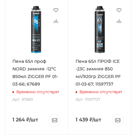
Пена 65л проф
Пена 65л ПРОФ ICE
NORD зимняя -12°C
-23C зимняя 850
850мл ZIGGER PF 01-
мл/920гр ZIGGER PF
03-66; 67689
01-03-67; 11597737
Временно отсутствует
Временно отсутствует
Арт.: 67689
Арт.: 11597737
1 264
₽
/шт
1 439
₽
/шт