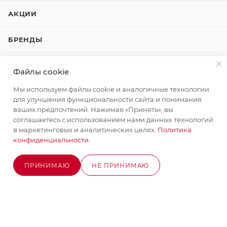
АКЦИИ
БРЕНДЫ
КОМПАНИЯ
Файлы cookie
Мы используем файлы cookie и аналогичные технологии
КАК КУПИТЬ
для улучшения функциональности сайта и понимания
ваших предпочтений. Нажимая «Принять», вы
КОНТАКТЫ
соглашаетесь с использованием нами данных технологий
в маркетинговых и аналитических целях.
Политика
конфиденциальности
.
+7 (495) 580-58-52
ЗАКАЗАТЬ ЗВОНОК
ПРИНИМАЮ
НЕ ПРИНИМАЮ
info@stroyx.ru
В КОРЗИНУ
г. Москва, Варшавское ш, вл. 248,
стр.2
Часы работы: пн - пт с 9:00 до 18:00