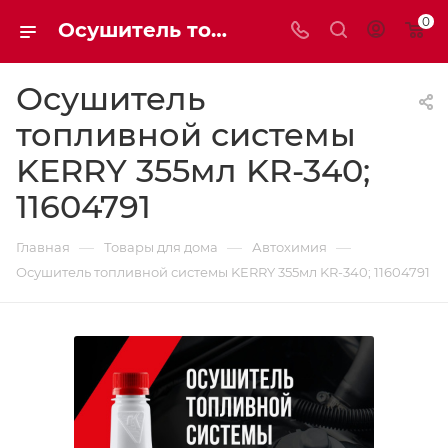
0
Осушитель топливной системы KERRY 355мл KR-340; 11604791 | Мaxim-stroy
Осушитель
топливной системы
KERRY 355мл KR-340;
11604791
—
—
—
Главная
Товары для дома
Автохимия
Осушитель топливной системы KERRY 355мл KR-340; 11604791