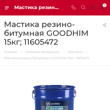
0
Мастика резино-битумная GOODHIM 15кг | Мaxim-stroy
Мастика резино-
битумная GOODHIM
15кг; 11605472
—
—
—
Главная
Клеевые материалы
Мастики
Мастика резино-битумная GOODHIM 15кг; 11605472