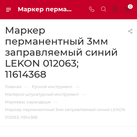
0
Маркер перманентный 3мм заправляемый синий LEKON 012063; 11614368 | Мaxim-stroy
Маркер
перманентный 3мм
заправляемый синий
LEKON 012063;
11614368
—
—
Главная
Ручной инструмент
—
Малярно-штукатурный инструмент
—
Маркеры, карандаши
Маркер перманентный 3мм заправляемый синий LEKON
012063; 11614368