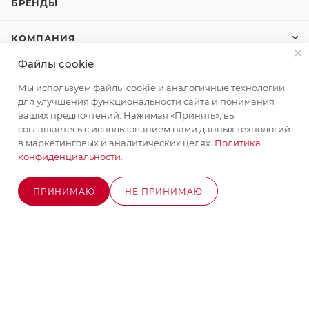
БРЕНДЫ
КОМПАНИЯ
Файлы cookie
КАК КУПИТЬ
Мы используем файлы cookie и аналогичные технологии
для улучшения функциональности сайта и понимания
КОНТАКТЫ
ваших предпочтений. Нажимая «Принять», вы
соглашаетесь с использованием нами данных технологий
в маркетинговых и аналитических целях.
Политика
конфиденциальности
.
+7 (495) 580-58-52
ЗАКАЗАТЬ ЗВОНОК
info@stroyx.ru
ПРИНИМАЮ
НЕ ПРИНИМАЮ
ОЖИДАЕТСЯ ПОСТУПЛЕНИЕ
г. Москва, Варшавское ш, вл. 248,
стр.2
Часы работы: пн - пт с 9:00 до 18:00