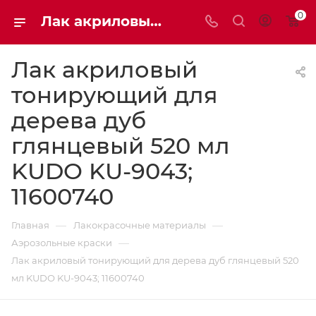
0
Лак акриловый тонирующий для дерева дуб глянцевый 520 мл KUDO KU-9043; 11600740 | Мaxim-stroy
Лак акриловый
тонирующий для
дерева дуб
глянцевый 520 мл
KUDO KU-9043;
11600740
—
—
Главная
Лакокрасочные материалы
—
Аэрозольные краски
Лак акриловый тонирующий для дерева дуб глянцевый 520
мл KUDO KU-9043; 11600740