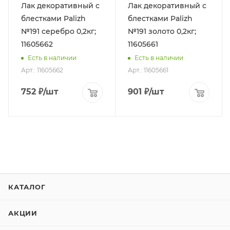
Лак декоративный с
Лак декоративный с
блестками Palizh
блестками Palizh
№191 серебро 0,2кг;
№191 золото 0,2кг;
11605662
11605661
Есть в наличии
Есть в наличии
Арт.: 11605662
Арт.: 11605661
752
₽
/шт
901
₽
/шт
КАТАЛОГ
АКЦИИ