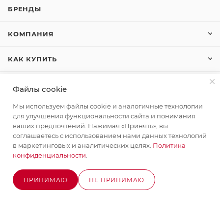
БРЕНДЫ
КОМПАНИЯ
КАК КУПИТЬ
КОНТАКТЫ
Файлы cookie
Мы используем файлы cookie и аналогичные технологии
для улучшения функциональности сайта и понимания
+7 (495) 580-58-52
ЗАКАЗАТЬ ЗВОНОК
ваших предпочтений. Нажимая «Принять», вы
соглашаетесь с использованием нами данных технологий
info@stroyx.ru
в маркетинговых и аналитических целях.
Политика
конфиденциальности
.
г. Москва, Варшавское ш, вл. 248,
стр.2
Часы работы: пн - пт с 9:00 до 18:00
ПРИНИМАЮ
НЕ ПРИНИМАЮ
В КОРЗИНУ