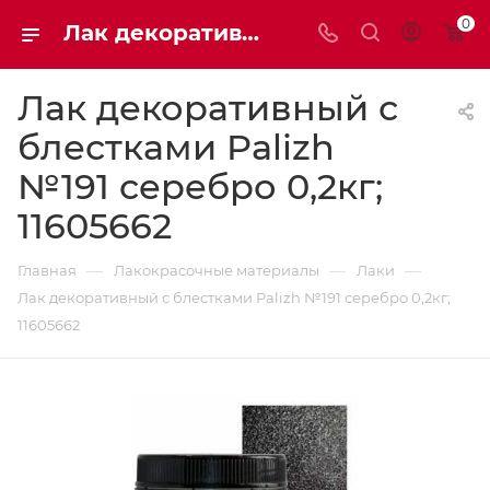
0
Лак декоративный с блестками Palizh №191 серебро 0,2кг; 11605662 | Мaxim-stroy
Лак декоративный с
блестками Palizh
№191 серебро 0,2кг;
11605662
—
—
—
Главная
Лакокрасочные материалы
Лаки
Лак декоративный с блестками Palizh №191 серебро 0,2кг;
11605662