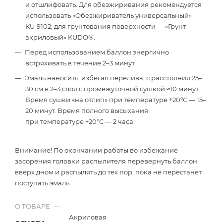
и отшлифовать. Для обезжиривания рекомендуется
использовать «Обезжириватель универсальный»
KU‑9102; для грунтования поверхности — «Грунт
акриловый» KUDO®.
Перед использованием баллон энергично
встряхивать в течение 2–3 минут.
Эмаль наносить, избегая перелива, с расстояния 25–
30 см в 2–3 слоя с промежуточной сушкой ≈10 минут.
Время сушки «на отлип» при температуре +20°С — 15–
20 минут. Время полного высыхания
при температуре +20°С — 2 часа.
Внимание! По окончании работы во избежание
засорения головки распылителя перевернуть баллон
вверх дном и распылять до тех пор, пока не перестанет
поступать эмаль.
О ТОВАРЕ
—
Акриловая