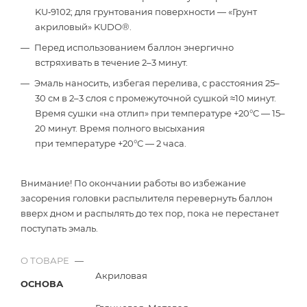
KU‑9102; для грунтования поверхности — «Грунт
акриловый» KUDO®.
Перед использованием баллон энергично
встряхивать в течение 2–3 минут.
Эмаль наносить, избегая перелива, с расстояния 25–
30 см в 2–3 слоя с промежуточной сушкой ≈10 минут.
Время сушки «на отлип» при температуре +20°С — 15–
20 минут. Время полного высыхания
при температуре +20°С — 2 часа.
Внимание! По окончании работы во избежание
засорения головки распылителя перевернуть баллон
вверх дном и распылять до тех пор, пока не перестанет
поступать эмаль.
О ТОВАРЕ
—
Акриловая
ОСНОВА