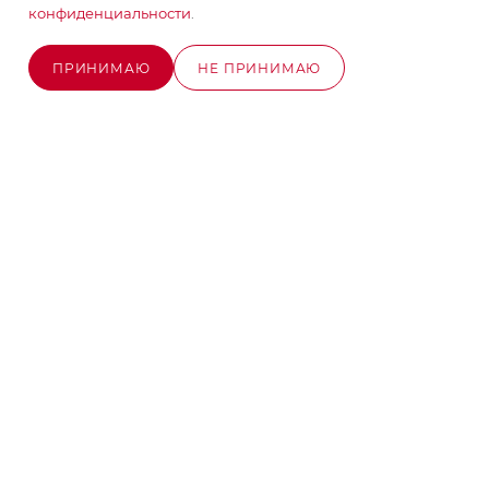
конфиденциальности
.
info@stroyx.ru
ПРИНИМАЮ
НЕ ПРИНИМАЮ
г. Москва, Варшавское ш, вл. 248,
В КОРЗИНУ
стр.2
Часы работы: пн - пт с 9:00 до 18:00
2026 © MAXIM-STROY Все права защищены.
Информация и цены на сайте не являются публичной
офертой определяемой положениями Статьи 437
Гражданского кодекса Российской Федерации.
Политика конфиденциальности
Разработка сайта на Битрикс