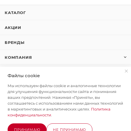
КАТАЛОГ
АКЦИИ
БРЕНДЫ
КОМПАНИЯ
КАК КУПИТЬ
Файлы cookie
Мы используем файлы cookie и аналогичные технологии
КОНТАКТЫ
для улучшения функциональности сайта и понимания
ваших предпочтений. Нажимая «Принять», вы
соглашаетесь с использованием нами данных технологий
+7 (495) 580-58-52
ЗАКАЗАТЬ ЗВОНОК
в маркетинговых и аналитических целях.
Политика
конфиденциальности
.
info@stroyx.ru
ПРИНИМАЮ
НЕ ПРИНИМАЮ