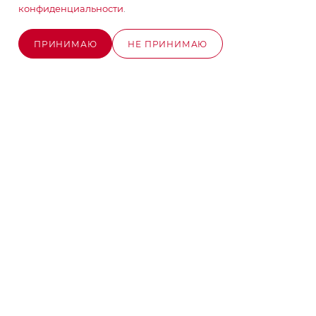
конфиденциальности
.
info@stroyx.ru
ПРИНИМАЮ
НЕ ПРИНИМАЮ
г. Москва, Варшавское ш, вл. 248,
В КОРЗИНУ
стр.2
Часы работы: пн - пт с 9:00 до 18:00
2026 © MAXIM-STROY Все права защищены.
Информация и цены на сайте не являются публичной
офертой определяемой положениями Статьи 437
Гражданского кодекса Российской Федерации.
Политика конфиденциальности
Разработка сайта на Битрикс