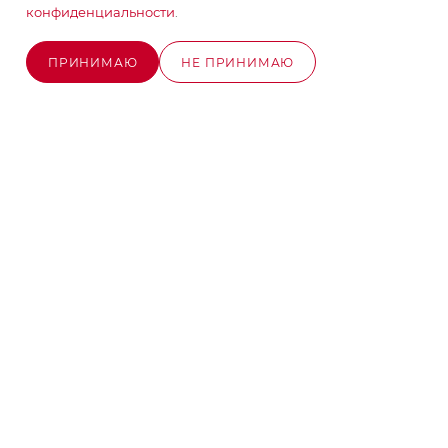
конфиденциальности
.
info@stroyx.ru
ПРИНИМАЮ
НЕ ПРИНИМАЮ
г. Москва, Варшавское ш, вл. 248,
ОЖИДАЕТСЯ ПОСТУПЛЕНИЕ
стр.2
Часы работы: пн - пт с 9:00 до 18:00
2026 © MAXIM-STROY Все права защищены.
Информация и цены на сайте не являются публичной
офертой определяемой положениями Статьи 437
Гражданского кодекса Российской Федерации.
Политика конфиденциальности
Разработка сайта на Битрикс