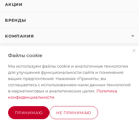
АКЦИИ
БРЕНДЫ
КОМПАНИЯ
КАК КУПИТЬ
Файлы cookie
Мы используем файлы cookie и аналогичные технологии
КОНТАКТЫ
для улучшения функциональности сайта и понимания
ваших предпочтений. Нажимая «Принять», вы
соглашаетесь с использованием нами данных технологий
+7 (495) 580-58-52
ЗАКАЗАТЬ ЗВОНОК
в маркетинговых и аналитических целях.
Политика
конфиденциальности
.
info@stroyx.ru
ПРИНИМАЮ
НЕ ПРИНИМАЮ
г. Москва, Варшавское ш, вл. 248,
ОЖИДАЕТСЯ ПОСТУПЛЕНИЕ
стр.2
Часы работы: пн - пт с 9:00 до 18:00