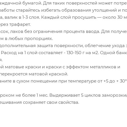
наждачной бумагой. Для таких поверхностей может потр
работы старайтесь избегать образования утолщений и по
, валик в 1-3 слоя. Каждый слой просушить — около 30 м
рез трафарет.
ок, лаков без ограничения процента ввода. Для получ
ом в любых пропорциях.
 дополнительная защита поверхности, облегчение ухода 
сход на 1 слой составляет - 130-150 г на м2. Одной банки
я.
й матовые краски и краски с эффектом металликов и
 перекроется матовой краской.
аните в сухом помещении при температуре от +5 до + 30°
оком не более 1 мес. Выдерживает 5 циклов заморозки
ешивания сохраняет свои свойства.