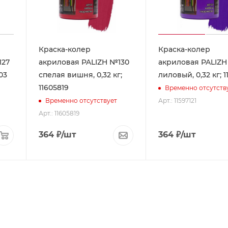
Краска-колер
Краска-колер
127
акриловая PALIZH №130
акриловая PALIZH
03
спелая вишня, 0,32 кг;
лиловый, 0,32 кг; 1
11605819
Временно отсутств
Арт.: 11597121
Временно отсутствует
Арт.: 11605819
364
₽
/шт
364
₽
/шт