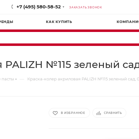
+7 (495) 580-58-52
ЗАКАЗАТЬ ЗВОНОК
РЕНДЫ
КАК КУПИТЬ
КОМПАНИ
PALIZH №115 зеленый сад, 0
—
 пасты
Краска-колер акриловая PALIZH №115 зеленый сад, 0,3
В ИЗБРАННОЕ
СРАВНИТЬ