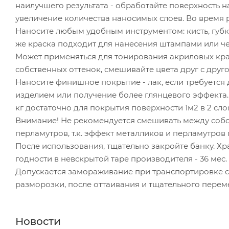
наилучшего результата - обработайте поверхность 
увеличение количества наносимых слоев. Во время 
Наносите любым удобным инструментом: кисть, губка
же краска подходит для нанесения штампами или че
Может применяться для тонирования акриловых крас
собственных оттенок, смешивайте цвета друг с друг
Наносите финишное покрытие - лак, если требуется
изделием или получение более глянцевого эффекта. Ра
кг достаточно для покрытия поверхности 1м2 в 2 сло
Внимание! Не рекомендуется смешивать между собо
перламутров, т.к. эффект металликов и перламутров
После использования, тщательно закройте банку. Хр
годности в невскрытой таре производителя - 36 мес.
Допускается замораживание при транспортировке ср
разморозки, после оттаивания и тщательного перем
Новости