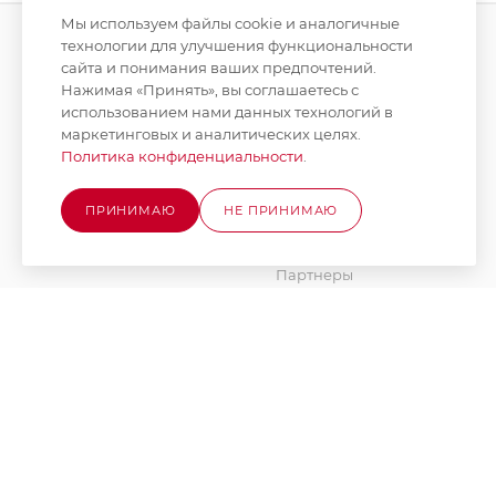
Мы используем файлы cookie и аналогичные
технологии для улучшения функциональности
сайта и понимания ваших предпочтений.
КАТАЛОГ
КОМПАНИЯ
Нажимая «Принять», вы соглашаетесь с
использованием нами данных технологий в
АКЦИИ
О компании
маркетинговых и аналитических целях.
Новости
Политика конфиденциальности
.
БРЕНДЫ
Стать поставщиком
ПРИНИМАЮ
НЕ ПРИНИМАЮ
Юридическим лицам
Вакансии
Партнеры
Документы
Наше производство
Блог