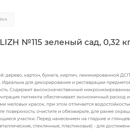
ВКА
IZH №115 зеленый сад, 0,32 кг
: дерево, картон, бумага, кирпич, ламинированной ДСП
гие. Идеальна для декорирования и реставрации предмето
ность. Содержит высококачественный микронизированн
центрация пигмента обеспечивает экономичный расход и
ми меловых красок, при этом отличается водостойкость
е поверхность: очистите и обезжирьте, для ранее окра
щиеся участки. Перед нанесением на гладкие и глянце
таллические, стеклянные, пластиковые) - для достижен