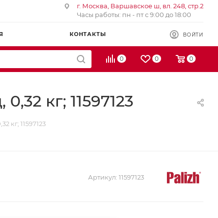
г. Москва, Варшавское ш, вл. 248, стр.2
Часы работы: пн - пт с 9:00 до 18:00
Я
КОНТАКТЫ
ВОЙТИ
0
0
0
,32 кг; 11597123
2 кг; 11597123
Артикул:
11597123