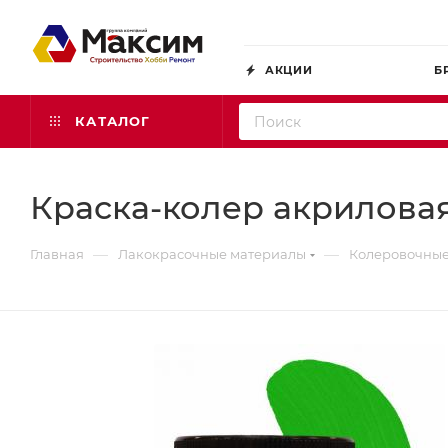
АКЦИИ
Б
КАТАЛОГ
Краска-колер акриловая 
—
—
Главная
Лакокрасочные материалы
Колеровочные