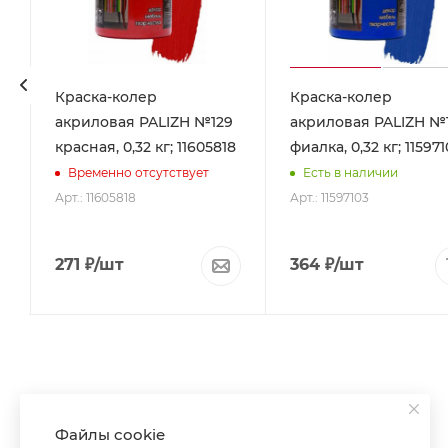
Краска-колер
Краска-колер
акриловая PALIZH №129
акриловая PALIZH №
красная, 0,32 кг; 11605818
фиалка, 0,32 кг; 115971
Временно отсутствует
Есть в наличии
Арт.: 11605818
Арт.: 11597103
271
₽
/шт
364
₽
/шт
Файлы cookie