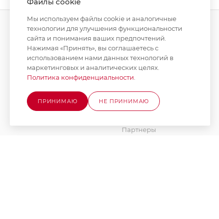
Файлы cookie
Мы используем файлы cookie и аналогичные
технологии для улучшения функциональности
сайта и понимания ваших предпочтений.
КАТАЛОГ
КОМПАНИЯ
Нажимая «Принять», вы соглашаетесь с
использованием нами данных технологий в
АКЦИИ
О компании
маркетинговых и аналитических целях.
Новости
Политика конфиденциальности
.
БРЕНДЫ
Стать поставщиком
ПРИНИМАЮ
НЕ ПРИНИМАЮ
Юридическим лицам
Вакансии
Партнеры
Документы
Наше производство
Блог