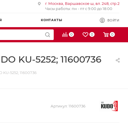
г. Москва, Варшавское ш, вл. 248, стр.2
Часы работы: пн - пт с 9:00 до 18:00
Я
КОНТАКТЫ
ВОЙТИ
0
0
0
DO KU-5252; 11600736
 KU-5252; 11600736
Артикул:
11600736