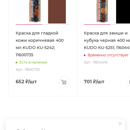
Краска для гладкой
Краска для замши и
кожи коричневая 400
нубука черная 400 м
мл KUDO KU-5242;
KUDO KU-5251; 116044
11600735
Временно отсутствует
Арт.: 11604416
Есть в наличии
Арт.: 11600735
652
₽
/шт
701
₽
/шт