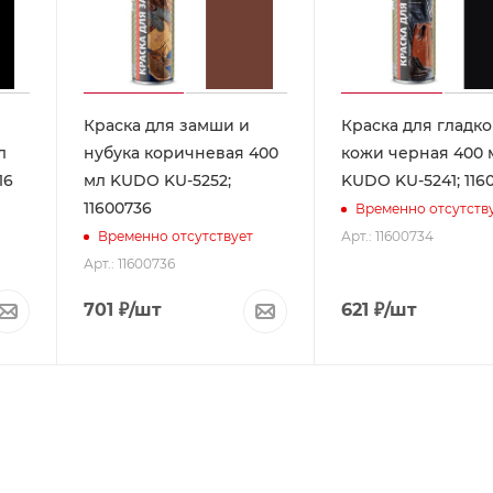
Краска для замши и
Краска для гладк
л
нубука коричневая 400
кожи черная 400 
16
мл KUDO KU-5252;
KUDO KU-5241; 116
11600736
Временно отсутств
Арт.: 11600734
Временно отсутствует
Арт.: 11600736
701
₽
/шт
621
₽
/шт