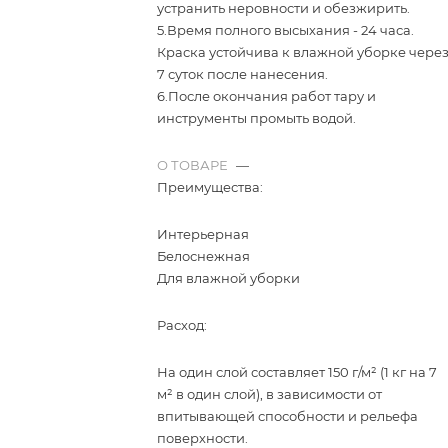
устранить неровности и обезжирить.
5.Время полного высыхания - 24 часа.
Краска устойчива к влажной уборке чере
7 суток после нанесения.
6.После окончания работ тару и
инструменты промыть водой.
О ТОВАРЕ
—
Преимущества:
Интерьерная
Белоснежная
Для влажной уборки
Расход:
На один слой составляет 150 г/м² (1 кг на 7
м² в один слой), в зависимости от
впитываю­щей способности и рельефа
поверхности.