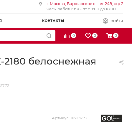
г. Москва, Варшавское ш, вл. 248, стр.2
Часы работы: пн - пт с 9:00 до 18:00
Я
КОНТАКТЫ
ВОЙТИ
0
0
0
-2180 белоснежная
05772
Артикул:
11605772