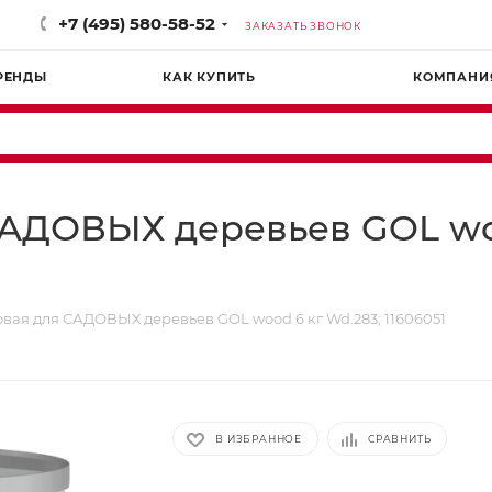
+7 (495) 580-58-52
ЗАКАЗАТЬ ЗВОНОК
РЕНДЫ
КАК КУПИТЬ
КОМПАНИ
САДОВЫХ деревьев GOL woo
вая для САДОВЫХ деревьев GOL wood 6 кг Wd.283; 11606051
В ИЗБРАННОЕ
СРАВНИТЬ