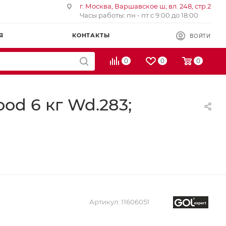
г. Москва, Варшавское ш, вл. 248, стр.2
Часы работы: пн - пт с 9:00 до 18:00
Я
КОНТАКТЫ
ВОЙТИ
0
0
0
d 6 кг Wd.283;
Артикул:
11606051