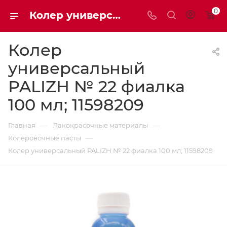
0
Колер универсальный PALIZH № 22 фиалка 100 мл | Мaxim-stroy
Колер
универсальный
PALIZH № 22 фиалка
100 мл; 11598209
—
—
Главная
Лакокрасочные материалы
—
Колеровочные пасты
Колер универсальный PALIZH № 22 фиалка 100 мл; 11598209