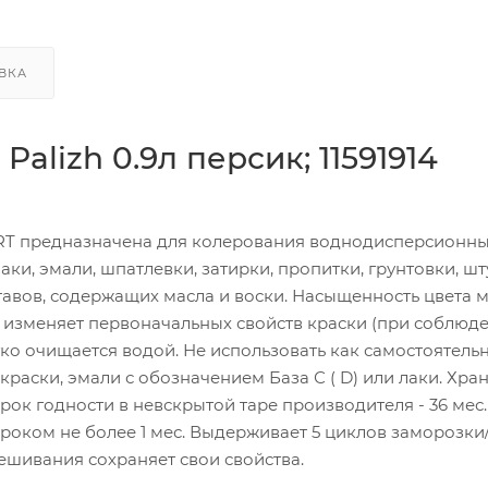
ВКА
lizh 0.9л персик; 11591914
ART предназначена для колерования воднодисперсионны
ки, эмали, шпатлевки, затирки, пропитки, грунтовки, шт
тавов, содержащих масла и воски. Насыщенность цвета 
е изменяет первоначальных свойств краски (при соблюд
ко очищается водой. Не использовать как самостоятель
краски, эмали с обозначением База С ( D) или лаки. Хран
рок годности в невскрытой таре производителя - 36 мес.
оком не более 1 мес. Выдерживает 5 циклов заморозки
ешивания сохраняет свои свойства.