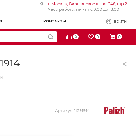
г. Москва, Варшавское ш, вл. 248, стр.2
Часы работы: пн - пт с 9:00 до 18:00
Я
КОНТАКТЫ
ВОЙТИ
0
0
0
1914
14
Артикул:
11591914