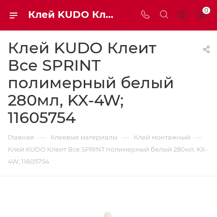
0
Клей KUDO Клеит Все SPRINT полимерный белый 280мл, KX-4W, 11605754 | Мaxim-stroy
Клей KUDO Клеит
Все SPRINT
полимерный белый
280мл, KX-4W;
11605754
—
—
—
Главная
Клеевые материалы
Клей монтажный
Клей KUDO Клеит Все SPRINT полимерный белый 280мл, KX-
4W; 11605754