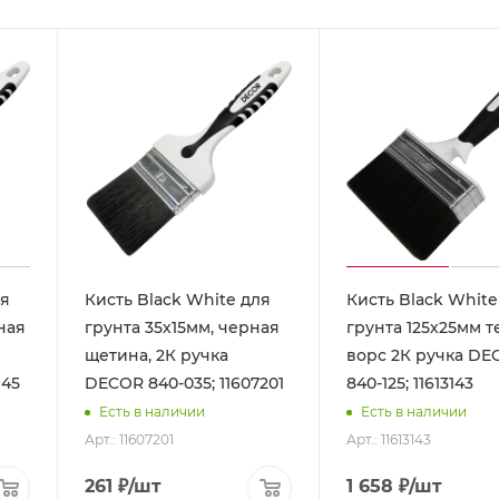
ля
Кисть Black White для
Кисть Black White
ная
грунта 35х15мм, черная
грунта 125х25мм 
щетина, 2К ручка
ворс 2К ручка DECOR
7145
DECOR 840-035; 11607201
840-125; 11613143
Есть в наличии
Есть в наличии
Арт.: 11607201
Арт.: 11613143
261
₽
/шт
1 658
₽
/шт