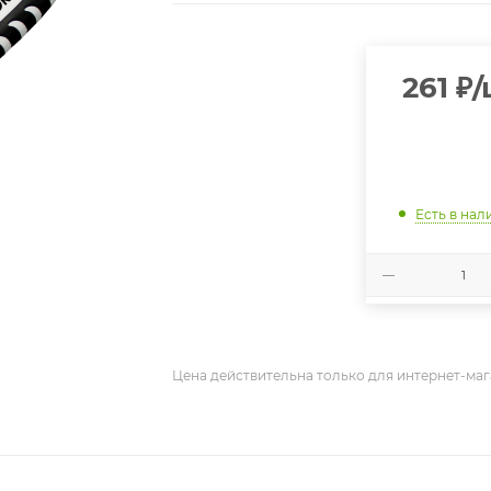
261
₽
/
Есть в нал
Цена действительна только для интернет-маг