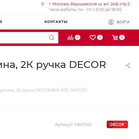
г. Москва, Варшавское ш, вл. 248, стр.2
Часы работы: пн - пт с 9:00 до 18:00
Я
КОНТАКТЫ
ВОЙТИ
0
0
0
ина, 2К ручка DECOR
 щетина, 2К ручка DECOR 840-035; 11607201
Артикул:
11607201