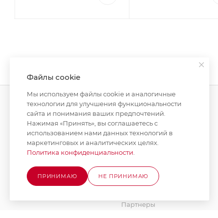
Файлы cookie
Мы используем файлы cookie и аналогичные
технологии для улучшения функциональности
сайта и понимания ваших предпочтений.
КАТАЛОГ
КОМПАНИЯ
Нажимая «Принять», вы соглашаетесь с
использованием нами данных технологий в
АКЦИИ
О компании
маркетинговых и аналитических целях.
Новости
Политика конфиденциальности
.
БРЕНДЫ
Стать поставщиком
ПРИНИМАЮ
НЕ ПРИНИМАЮ
Юридическим лицам
Вакансии
Партнеры
Документы