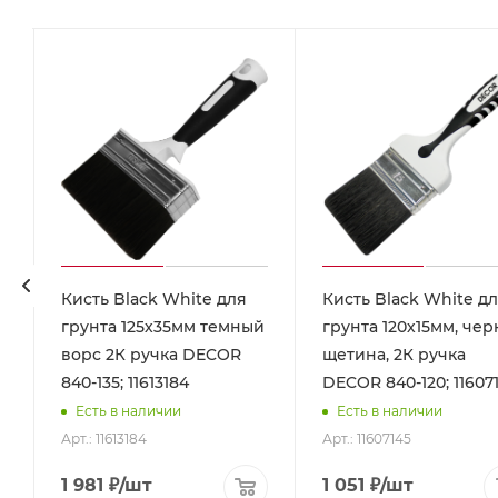
Кисть Black White для
Кисть Black White д
грунта 125х35мм темный
грунта 120х15мм, чер
ворс 2К ручка DECOR
щетина, 2К ручка
840-135; 11613184
DECOR 840-120; 1160
Есть в наличии
Есть в наличии
Арт.: 11613184
Арт.: 11607145
1 981
₽
/шт
1 051
₽
/шт