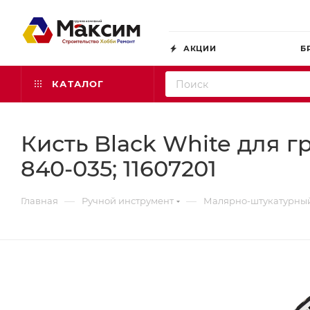
АКЦИИ
Б
КАТАЛОГ
Кисть Black White для г
840-035; 11607201
—
—
Главная
Ручной инструмент
Малярно-штукатурный